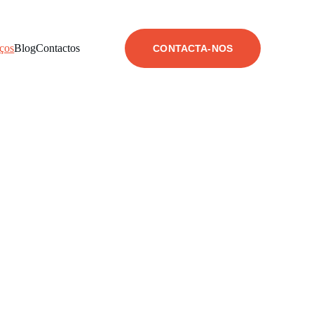
iços
Blog
Contactos
CONTACTA-NOS
os
que cresçam com 